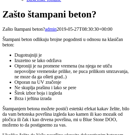
Zašto štampani beton?
Zašto štampani beton?
admin
2019-05-27T08:30:30+00:00
Štampani beton odlikuju brojne pogodnsti u odnosu na klasičan
beton:
Dugotrajniji je
Izuzetno se lako održava
Otproniji je na promene vremena (na njega ne utiču
nepovoljne vremenske prilike, ne puca prilikom smrzavanja,
ne moze da ga ošteti grad..)
Otporan na UV zračenje
Ne skuplja prašinu i lako se pere
Širok izbor boja i izgleda
Brza i jeftina izrada
Štampanjem betona možete postići estetski efekat kakav želite, bilo
da vam betonska površina izgleda kao kamen ili kao mozaik od
pločica ili čak i kao drvena površina, mi u Blue Stone DOO,
možemo to da postignemo za vas.